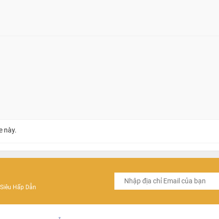
e này.
Siêu Hấp Dẫn