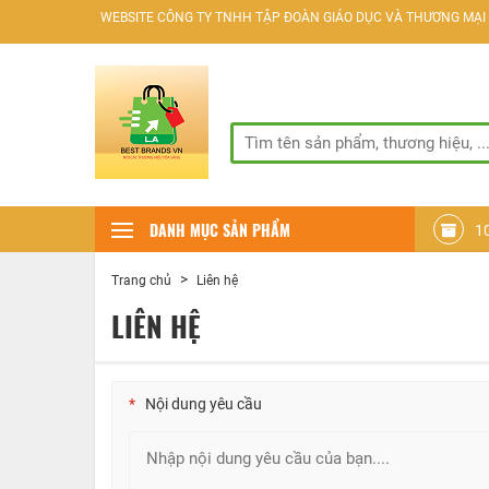
WEBSITE CÔNG TY TNHH TẬP ĐOÀN GIÁO DỤC VÀ THƯƠNG MẠI D
SÀN GIAO DỊCH THƯƠNG M
DANH MỤC SẢN PHẨM
1
>
Trang chủ
Liên hệ
LIÊN HỆ
Nội dung yêu cầu