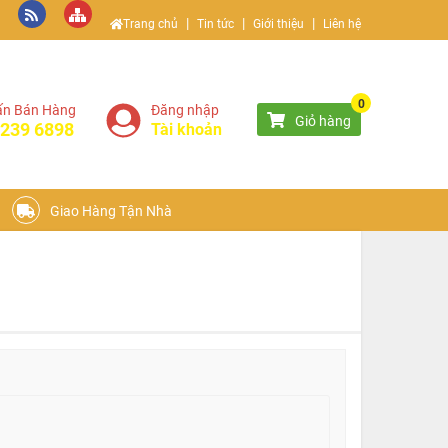
|
|
|
Trang chủ
Tin tức
Giới thiệu
Liên hệ
0
ấn Bán Hàng
Đăng nhập
Giỏ hàng
 239 6898
Tài khoản
Giao Hàng Tận Nhà