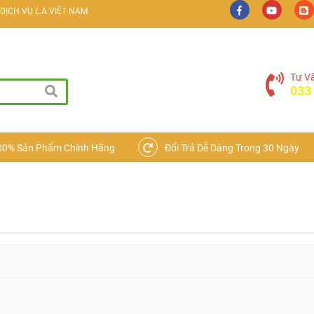
ỊCH VỤ L.A VIỆT NAM
ẠI ĐIỆN TỬ
Tư V
033
00% Sản Phẩm Chính Hãng
Đổi Trả Dễ Dàng Trong 30 Ngày