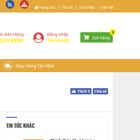
|
|
|
Trang chủ
Tin tức
Giới thiệu
Liên hệ
0
ấn Bán Hàng
Đăng nhập
Giỏ hàng
 239 6898
Tài khoản
Giao Hàng Tận Nhà
TIN TỨC KHÁC