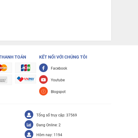
THANH TOÁN
KẾT NỐI VỚI CHÚNG TÔI
Facebook
Youtube
Blogspot
Tổng số truy cập: 37569
Đang Online: 2
Hôm nay: 1194