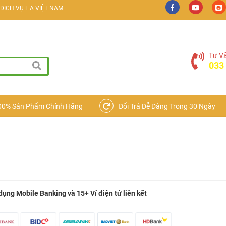
ỊCH VỤ L.A VIỆT NAM
ẠI ĐIỆN TỬ
Tư V
033
00% Sản Phẩm Chính Hãng
Đổi Trả Dễ Dàng Trong 30 Ngày
ng Mobile Banking và 15+ Ví điện tử liên kết