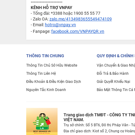
---------------------
KÊNH HỖ TRỢ VNPAY
- Tổng đài: *3388 hoặc 1900 55 55 77
- Zalo OA:
zalo.me/4134983655549474109
- Email:
hotro@vnpay.vn
- Fanpage:
facebook.com/VNPAYQR.vn
THÔNG TIN CHUNG
QUY ĐỊNH & CHÍNH
Thông Tin Chủ Sở Hữu Website
Vận Chuyển & Giao Nh
Thông Tin Liên Hệ
Đổi Trả & Bảo Hành
Điều Khoản & Điều Kiện Giao Dịch
Giải Quyết Khiếu Nại
Nguyên Tắc Kinh Doanh
Bảo Mật Thông Tin Cá
Trang giao dịch TMĐT - CÔNG TY T
VIỆT NAM.
Trụ sở chính: Số 5 BT6, Đô thị Pháp Vân - 
Địa chỉ giao dịch: Kiot số 2, Chung cư Ho