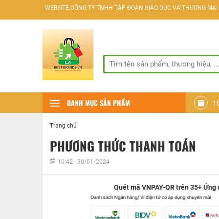
WEBSITE CÔNG TY TNHH TẬP ĐOÀN GIÁO DỤC VÀ THƯƠNG MẠI D
SÀN GIAO DỊCH THƯƠNG M
DANH MỤC SẢN PHẨM
1
Trang chủ
PHƯƠNG THỨC THANH TOÁN
10:42 - 30/01/2024
Quét mã VNPAY-QR trên 35+ Ứng dụ