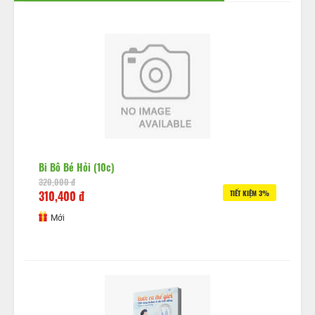
Bi Bô Bé Hỏi (10c)
320,000 đ
310,400 đ
TIẾT KIỆM 3%
Mới