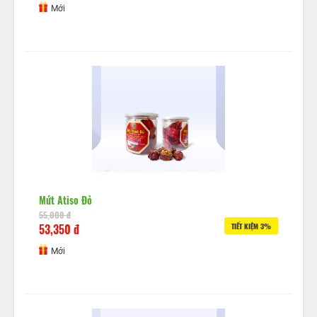
Mới
Mứt Atiso Đỏ
55,000 đ
53,350 đ
TIẾT KIỆM 3%
Mới