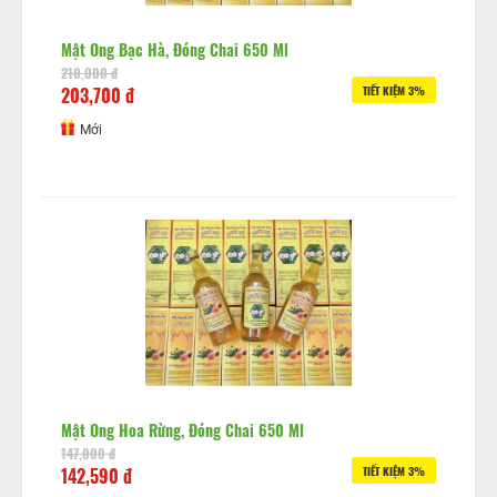
Mật Ong Bạc Hà, Đóng Chai 650 Ml
210,000 đ
203,700 đ
TIẾT KIỆM 3%
Mới
Mật Ong Hoa Rừng, Đóng Chai 650 Ml
147,000 đ
142,590 đ
TIẾT KIỆM 3%