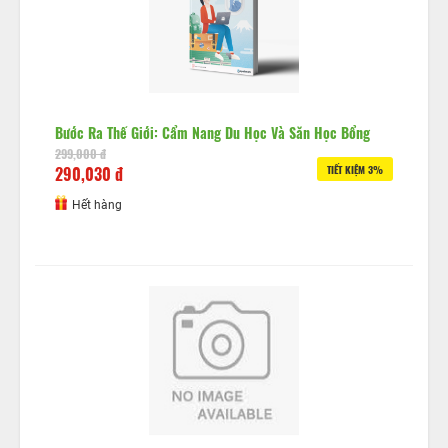
Bước Ra Thế Giới: Cẩm Nang Du Học Và Săn Học Bổng
299,000 đ
290,030 đ
TIẾT KIỆM 3%
Hết hàng