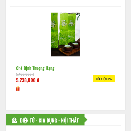
Chè Định Thượng Hạng
5,400,000 đ
5,238,000 đ
TIẾT KIỆM 3%
ĐIỆN TỬ - GIA DỤNG - NỘI THẤT