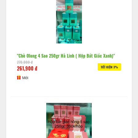
"Chè Olong 4 Sao 250gr Hà Linh ( Hộp Bát Giác Xanh)"
270,000 đ
261,900 đ
TIẾT KIỆM 3%
Mới