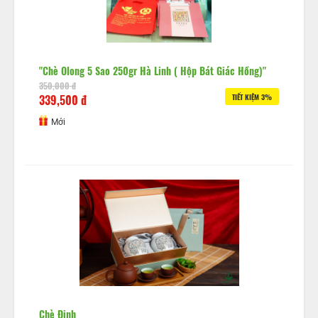
"Chè Olong 5 Sao 250gr Hà Linh ( Hộp Bát Giác Hồng)"
350,000 đ
339,500 đ
TIẾT KIỆM 3%
Mới
Chè Đinh