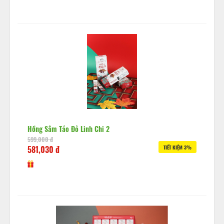
Hồng Sâm Táo Đỏ Linh Chi 2
599,000 đ
581,030 đ
TIẾT KIỆM 3%