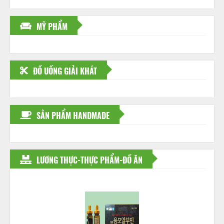
MỸ PHẨM
ĐỒ UỐNG GIẢI KHÁT
SẢN PHẨM HANDMADE
LƯƠNG THỰC-THỰC PHẨM-ĐỒ ĂN