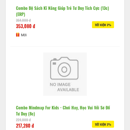
Combo Bộ Sách Kĩ Năng Giúp Trẻ Tư Duy Tích Cực (13c)
(ERP)
364,000 đ
353,080 đ
TIẾT KIỆM 3%
Mới
Combo Mindmap For Kids - Chơi Hay, Học Vui Với Sơ Đồ
Tư Duy (8c)
224,000 đ
217,280 đ
TIẾT KIỆM 3%