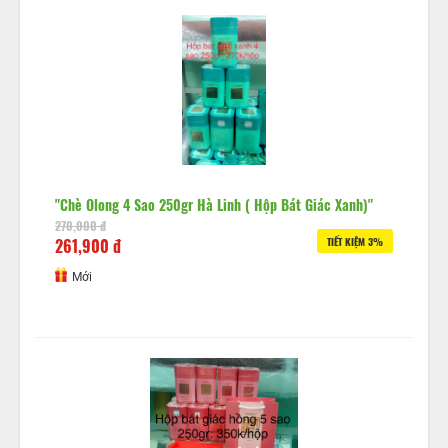
"Chè Olong 4 Sao 250gr Hà Linh ( Hộp Bát Giác Xanh)"
270,000 đ
261,900 đ
TIẾT KIỆM 3%
Mới