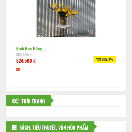
Bình Hoa Hồng
850,000 đ
824,500 đ
TIẾT KIỆM 3%
THỜI TRANG
SÁCH, TIỂU THUYẾT, VĂN HÓA PHẨM