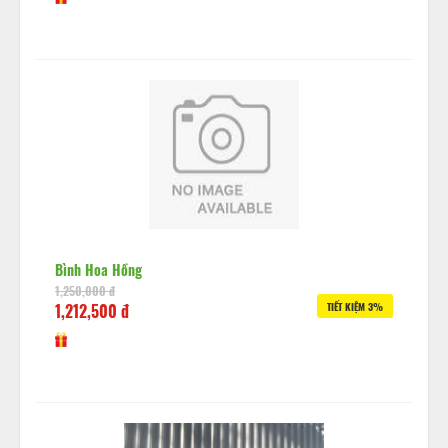
Bình Hoa Hồng
1,250,000 đ
1,212,500 đ
TIẾT KIỆM 3%