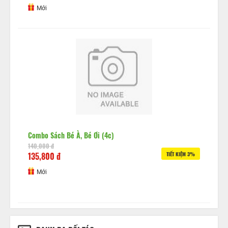
Mới
Combo Sách Bé À, Bé Ơi (4c)
140,000 đ
135,800 đ
TIẾT KIỆM 3%
Mới