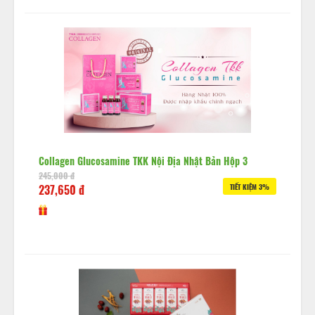
Collagen Glucosamine TKK Nội Địa Nhật Bản Hộp 3
245,000 đ
237,650 đ
TIẾT KIỆM 3%