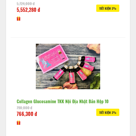
5,724,000 đ
5,552,280 đ
TIẾT KIỆM 3%
Collagen Glucosamine TKK Nội Địa Nhật Bản Hộp 10
790,000 đ
766,300 đ
TIẾT KIỆM 3%