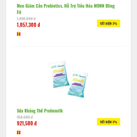
Men Giảm Cân Probiotics, Hỗ Trợ Tiêu Hóa MONN Bling
Fit
1,090,000 đ
1,057,300 đ
TIẾT KIỆM 3%
Sữa Kháng Thể ProImmilk
950,000 đ
921,500 đ
TIẾT KIỆM 3%