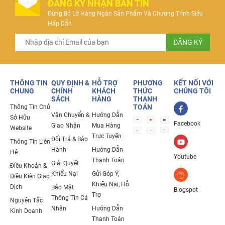
ĐĂNG KÝ NHẬN BẢN TIN
Đừng Bỏ Lỡ Hàng Ngàn Sản Phẩm Và Chương Trình Siêu
Hấp Dẫn
THÔNG TIN
QUY ĐỊNH &
HỖ TRỢ
PHƯƠNG
KẾT NỐI VỚI
CHUNG
CHÍNH
KHÁCH
THỨC
CHÚNG TÔI
SÁCH
HÀNG
THANH
TOÁN
Thông Tin Chủ
Vận Chuyển &
Hướng Dẫn
Sở Hữu
Facebook
Giao Nhận
Mua Hàng
Website
Trực Tuyến
Đổi Trả & Bảo
Thông Tin Liên
Hành
Hướng Dẫn
Hệ
Youtube
Thanh Toán
Giải Quyết
Điều Khoản &
Khiếu Nại
Gửi Góp Ý,
Điều Kiện Giao
Khiếu Nại, Hỗ
Dịch
Bảo Mật
Blogspot
Trợ
Thông Tin Cá
Nguyên Tắc
Nhân
Hướng Dẫn
Kinh Doanh
Thanh Toán