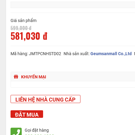
Giá sản phẩm
599,000 đ
581,030 đ
Mã hàng: JMTPCNHSTD02
Nhà sản xuất:
Geumsanmall Co.,Ltd
KHUYẾN MẠI
LIÊN HỆ NHÀ CUNG CẤP
ĐẶT MUA
Gọi đặt hàng