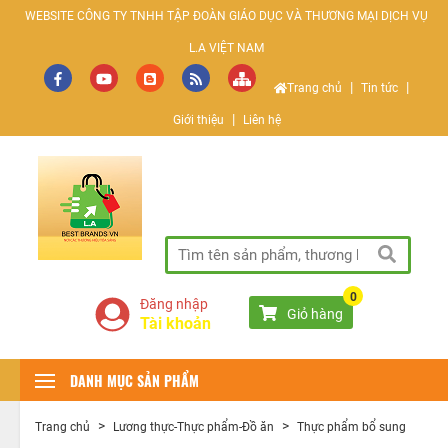
WEBSITE CÔNG TY TNHH TẬP ĐOÀN GIÁO DỤC VÀ THƯƠNG MẠI DỊCH VỤ
L.A VIỆT NAM
|
|
Trang chủ
Tin tức
|
Giới thiệu
Liên hệ
SÀN GIAO DỊCH THƯƠNG MẠI ĐIỆN TỬ
0
Đăng nhập
Giỏ hàng
Tài khoản
DANH MỤC SẢN PHẨM
>
>
Trang chủ
Lương thực-Thực phẩm-Đồ ăn
Thực phẩm bổ sung