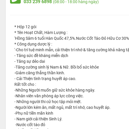
033 239 6898
(08:00 - 18:00 hàng ngày)
* Hộp 12 gói
* Tên Hoạt Chất, Hàm Lượng :
'Hồng Sâm 6 tuổi Hàn Quốc 47,5%.Nước Cốt Táo Đỏ Hữu Cơ 30%,
* Công dụng dược lý :
'-Cho trí tuệ minh mẫn, cải thiện trí nhớ & tăng cường khả năng t
- Tăng sức đề kháng miễn dịch
- Tăng sự dẻo dai
-Tăng cường sinh lý Nam & Nữ. Bồi bổ sức khỏe
-Giảm căng thẳng thần kinh.
- Cải Thiện tình trạng huyết áp cao.
Rất tốt cho :
-Những Người muốn giữ sức khỏe hàng ngày.
-Nhân viên văn phòng áp lực công việc.
- Những người thi cử học tập mỏi mệt.
-Người lớn kém ăn, mất ngủ, mất trí nhớ, cao huyết áp.
-Phụ nữ tiền mãn kinh
- Nam giới cải thiện Sinh Lý.
-Nước cốt táo đỏ