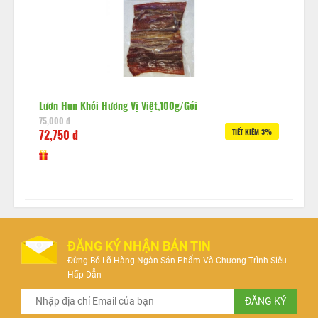
Lươn Hun Khói Hương Vị Việt,100g/gói
75,000 đ
72,750 đ
TIẾT KIỆM 3%
ĐĂNG KÝ NHẬN BẢN TIN
Đừng Bỏ Lỡ Hàng Ngàn Sản Phẩm Và Chương Trình Siêu
Hấp Dẫn