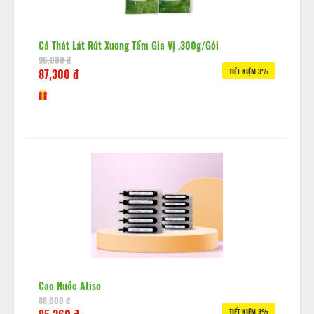
Cá Thát Lát Rút Xương Tẩm Gia Vị ,300g/gói
90,000 đ
87,300 đ
TIẾT KIỆM 3%
Cao Nước Atiso
88,000 đ
TIẾT KIỆM 3%