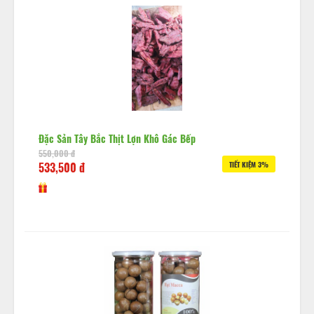
Đặc Sản Tây Bắc Thịt Lợn Khô Gác Bếp
550,000 đ
533,500 đ
TIẾT KIỆM 3%