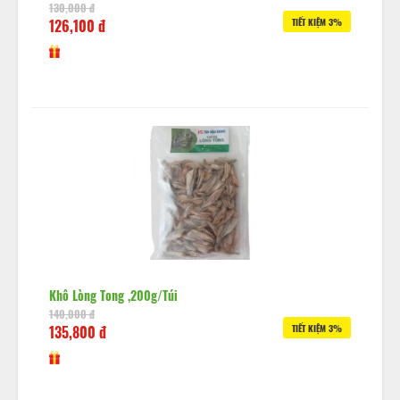
130,000 đ
126,100 đ
TIẾT KIỆM 3%
Khô Lòng Tong ,200g/túi
140,000 đ
135,800 đ
TIẾT KIỆM 3%