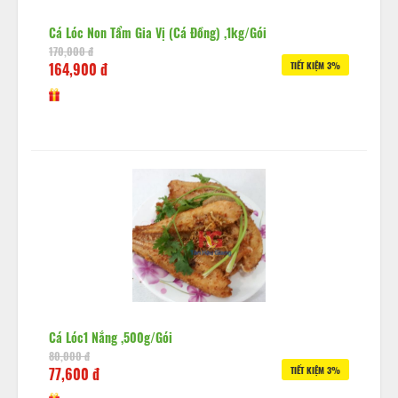
Cá Lóc Non Tẩm Gia Vị (cá Đồng) ,1kg/gói
170,000 đ
164,900 đ
TIẾT KIỆM 3%
Cá Lóc1 Nắng ,500g/gói
80,000 đ
77,600 đ
TIẾT KIỆM 3%