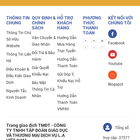
THÔNG TIN
QUY ĐỊNH &
HỖ TRỢ
PHƯƠNG
KẾT NỐI VỚI
CHUNG
CHÍNH
KHÁCH
THỨC
CHÚNG TÔI
SÁCH
HÀNG
THANH
TOÁN
Thông Tin Chủ
Vận Chuyển &
Hướng Dẫn
Sở Hữu
Facebook
Giao Nhận
Mua Hàng
Website
Trực Tuyến
Đổi Trả & Bảo
Thông Tin Liên
Hành
Hướng Dẫn
Hệ
Youtube
Thanh Toán
Giải Quyết
Điều Khoản &
Khiếu Nại
Gửi Góp Ý,
Điều Kiện Giao
Khiếu Nại, Hỗ
Dịch
Bảo Mật
Blogspot
Trợ
Thông Tin Cá
Nguyên Tắc
Nhân
Hướng Dẫn
Kinh Doanh
Thanh Toán
VNPAY
Trang giao dịch TMĐT - CÔNG
Tổng số
TY TNHH TẬP ĐOÀN GIÁO DỤC
VÀ THƯƠNG MẠI DỊCH VỤ L.A
truy cập: 37577