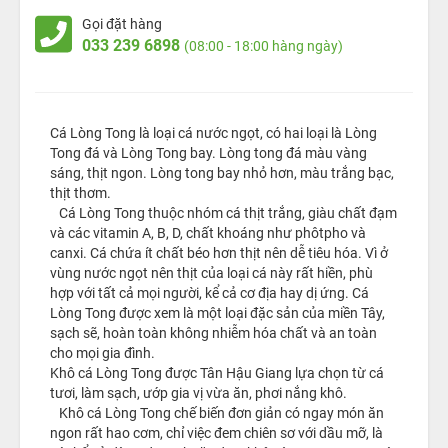
Gọi đặt hàng
033 239 6898
(08:00 - 18:00 hàng ngày)
Cá Lòng Tong là loại cá nước ngọt, có hai loại là Lòng
Tong đá và Lòng Tong bay. Lòng tong đá màu vàng
sáng, thịt ngon. Lòng tong bay nhỏ hơn, màu trắng bạc,
thịt thơm.
Cá Lòng Tong thuộc nhóm cá thịt trắng, giàu chất đạm
và các vitamin A, B, D, chất khoáng như phôtpho và
canxi. Cá chứa ít chất béo hơn thịt nên dễ tiêu hóa. Vì ở
vùng nước ngọt nên thịt của loại cá này rất hiền, phù
hợp với tất cả mọi người, kể cả cơ địa hay dị ứng. Cá
Lòng Tong được xem là một loại đặc sản của miền Tây,
sạch sẽ, hoàn toàn không nhiễm hóa chất và an toàn
cho mọi gia đình.
Khô cá Lòng Tong được Tân Hậu Giang lựa chọn từ cá
tươi, làm sạch, ướp gia vị vừa ăn, phơi nắng khô.
Khô cá Lòng Tong chế biến đơn giản có ngay món ăn
ngon rất hao cơm, chỉ việc đem chiên sơ với dầu mỡ, là