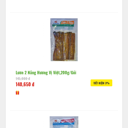
Lươn 2 Nắng Hương Vị Việt,200g/gói
145,000 đ
140,650 đ
TIẾT KIỆM 3%