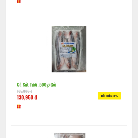
Cá Sát Tươi ,500g/gói
135,000 đ
130,950 đ
TIẾT KIỆM 3%