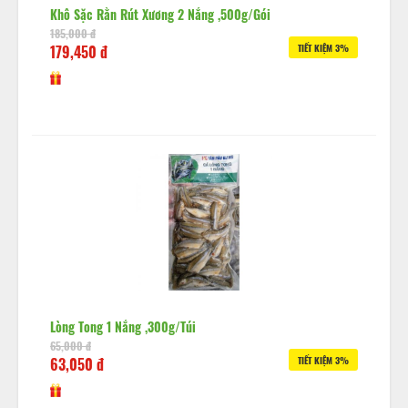
Khô Sặc Rằn Rút Xương 2 Nắng ,500g/gói
185,000 đ
179,450 đ
TIẾT KIỆM 3%
Lòng Tong 1 Nắng ,300g/túi
65,000 đ
63,050 đ
TIẾT KIỆM 3%