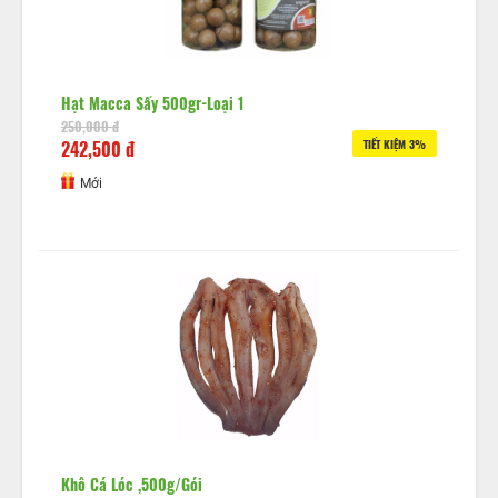
Hạt Macca Sấy 500gr-Loại 1
250,000 đ
242,500 đ
TIẾT KIỆM 3%
Mới
Khô Cá Lóc ,500g/gói