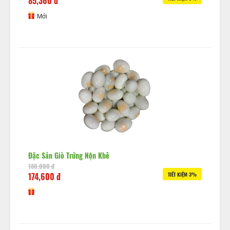
85,360 đ
Mới
Đặc Sản Giò Trứng Nộn Khê
180,000 đ
174,600 đ
TIẾT KIỆM 3%