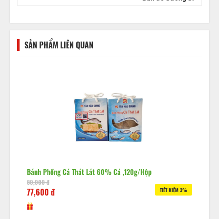
SẢN PHẨM LIÊN QUAN
Bánh Phồng Cá Thát Lát 60% Cá ,120g/hộp
80,000 đ
77,600 đ
TIẾT KIỆM 3%