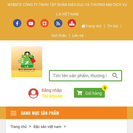
WEBSITE CÔNG TY TNHH TẬP ĐOÀN GIÁO DỤC VÀ THƯƠNG MẠI DỊCH VỤ
L.A VIỆT NAM
|
|
Trang chủ
Tin tức
|
Giới thiệu
Liên hệ
SÀN GIAO DỊCH THƯƠNG MẠI ĐIỆN TỬ
0
Đăng nhập
Giỏ hàng
Tài khoản
DANH MỤC SẢN PHẨM
>
>
Trang chủ
Đặc sản việt nam