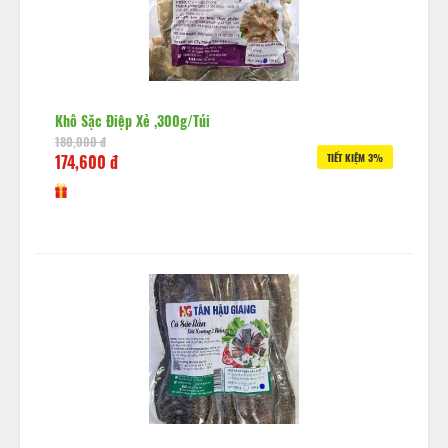
Khô Sặc Điệp Xẻ ,300g/túi
180,000 đ
174,600 đ
TIẾT KIỆM 3%