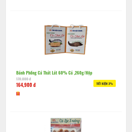
Bánh Phồng Cá Thát Lát 60% Cá ,260g/hộp
170,000 đ
164,900 đ
TIẾT KIỆM 3%