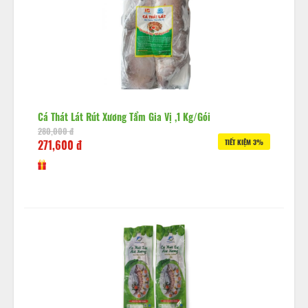
Cá Thát Lát Rút Xương Tẩm Gia Vị ,1 Kg/gói
280,000 đ
271,600 đ
TIẾT KIỆM 3%